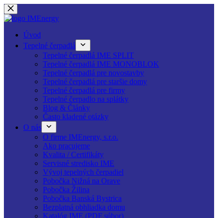
Skip
to
content
Úvod
Tepelné čerpadlá
Tepelné čerpadlá IME SPLIT
Tepelné čerpadlá IME MONOBLOK
Tepelné čerpadlá pre novostavby
Tepelné čerpadlá pre staršie domy
Tepelné čerpadlá pre firmy
Tepelné čerpadlo na splátky
Blog & Články
Často kladené otázky
O nás
O firme IMEnergy, s.r.o.
Ako pracujeme
Kvalita / Certifikáty
Servisné stredisko IME
Vývoj tepelných čerpadiel
Pobočka Nižná na Orave
Pobočka Žilina
Pobočka Banská Bystrica
Bezplatná obhliadka domu
Katalóg IME (PDF súbor)