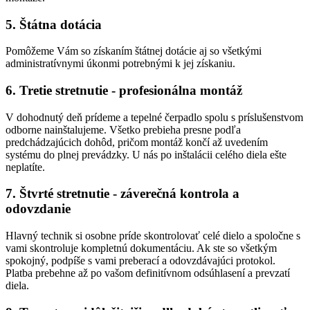
5. Štátna dotácia
Pomôžeme Vám so získaním štátnej dotácie aj so všetkými
administratívnymi úkonmi potrebnými k jej získaniu.
6. Tretie stretnutie - profesionálna montáž
V dohodnutý deň prídeme a tepelné čerpadlo spolu s príslušenstvom
odborne nainštalujeme. Všetko prebieha presne podľa
predchádzajúcich dohôd, pričom montáž končí až uvedením
systému do plnej prevádzky. U nás po inštalácii celého diela ešte
neplatíte.
7. Štvrté stretnutie - záverečná kontrola a
odovzdanie
Hlavný technik si osobne príde skontrolovať celé dielo a spoločne s
vami skontroluje kompletnú dokumentáciu. Ak ste so všetkým
spokojný, podpíše s vami preberací a odovzdávajúci protokol.
Platba prebehne až po vašom definitívnom odsúhlasení a prevzatí
diela.