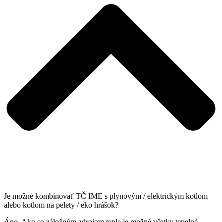
Je možné kombinovať TČ IME s plynovým / elektrickým kotlom
alebo kotlom na pelety / eko hrášok?
Áno. Ako so záložným zdrojom tepla je možné všetky tepelné