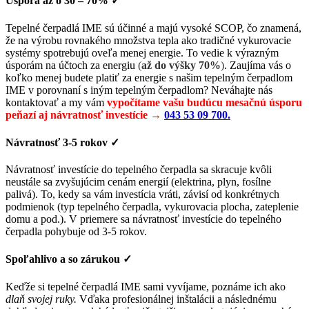
Úspora až o 30 – 70%
✓
Tepelné čerpadlá IME sú účinné a majú vysoké SCOP, čo znamená,
že na výrobu rovnakého množstva tepla ako tradičné vykurovacie
systémy spotrebujú oveľa menej energie. To vedie k výrazným
úsporám na účtoch za energiu
(
až do výšky 70%
)
. Zaujíma vás o
koľko menej budete platiť za energie s našim tepelným čerpadlom
IME v porovnaní s iným tepelným čerpadlom? Neváhajte nás
kontaktovať a my vám
vypočítame vašu budúcu mesačnú úsporu
peňazí aj návratnosť investície →
043 53 09 700.
Návratnosť 3-5 rokov
✓
Návratnosť investície do tepelného čerpadla sa skracuje kvôli
neustále sa zvyšujúcim cenám energií (elektrina, plyn, fosílne
palivá). To, kedy sa vám investícia vráti, závisí od konkrétnych
podmienok (typ tepelného čerpadla, vykurovacia plocha, zateplenie
domu a pod.). V priemere sa návratnosť investície do tepelného
čerpadla pohybuje od 3-5 rokov.
Spoľahlivo a so zárukou
✓
Keďže si tepelné čerpadlá IME sami vyvíjame, poznáme ich ako
dlaň svojej ruky.
Vďaka profesionálnej inštalácii a následnému