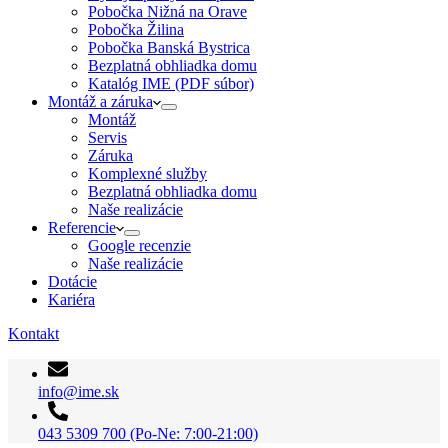
Pobočka Nižná na Orave
Pobočka Žilina
Pobočka Banská Bystrica
Bezplatná obhliadka domu
Katalóg IME (PDF súbor)
Montáž a záruka
Montáž
Servis
Záruka
Komplexné služby
Bezplatná obhliadka domu
Naše realizácie
Referencie
Google recenzie
Naše realizácie
Dotácie
Kariéra
Kontakt
info@ime.sk
043 5309 700 (Po-Ne: 7:00-21:00)