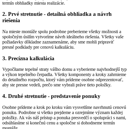
termín obhliadky miesta realizácie.
2. Prvé stretnutie - detailná obhliadka a návrh
riešenia
Na mieste montáže spolu podrobne preberieme všetky možnosti a
spoločným úsilím vytvoríme návrh ideálneho riešenia. Všetky vaše
požiadavky dôkladne zaznamenáme, aby sme mohli pripraviť
presné podklady pre cenovú kalkuláciu.
3. Precízna kalkulácia
Vypočítame tepelné straty vášho domu a vyberieme najvhodnejší typ
a výkon tepelného čerpadla. Všetky komponenty a kroky zahrnieme
do detailného rozpočtu, ktorý vám prídeme osobne odprezentovať,
aby ste presne vedeli, prečo sme vybrali práve tieto položky.
4. Druhé stretnutie - predstavenie ponuky
Osobne prídeme a krok po kroku vám vysvetlíme navrhnutú cenovú
ponuku. Podrobne si všetko prejdeme a ozrejmíme význam každej
položky. Ak vás náš prístup a ponuka presvedčí o spolupráci s nami,
odsúhlasíme si konečnú cenu a spoločne si dohodneme termín
montáže.