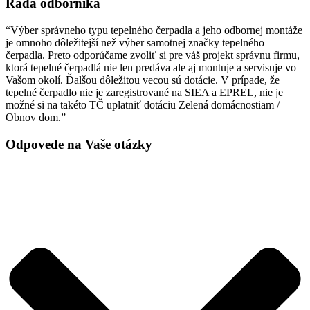
Rada odborníka
“Výber správneho typu tepelného čerpadla a jeho odbornej montáže
je omnoho dôležitejší než výber samotnej značky tepelného
čerpadla. Preto odporúčame zvoliť si pre váš projekt správnu firmu,
ktorá tepelné čerpadlá nie len predáva ale aj montuje a servisuje vo
Vašom okolí. Ďalšou dôležitou vecou sú dotácie. V prípade, že
tepelné čerpadlo nie je zaregistrované na SIEA a EPREL, nie je
možné si na takéto TČ uplatniť dotáciu Zelená domácnostiam /
Obnov dom.”
Odpovede na
Vaše otázky