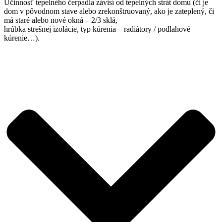
Účinnosť tepelného čerpadla závisí od tepelných strát domu (či je
dom v pôvodnom stave alebo zrekonštruovaný, ako je zateplený, či
má staré alebo nové okná – 2/3 sklá,
hrúbka strešnej izolácie, typ kúrenia – radiátory / podlahové
kúrenie…).