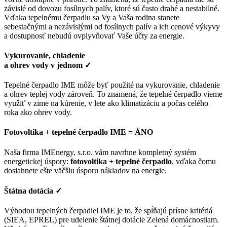
závislé od dovozu fosílnych palív, ktoré sú často drahé a nestabilné.
Vďaka tepelnému čerpadlu sa Vy a Vaša rodina stanete
sebestačnými a nezávislými od fosílnych palív a ich cenové výkyvy
a dostupnosť nebudú ovplyvňovať Vaše účty za energie.
Vykurovanie, chladenie
a ohrev vody v jednom
✓
Tepelné čerpadlo IME môže byť použité na vykurovanie, chladenie
a ohrev teplej vody zároveň. To znamená, že tepelné čerpadlo vieme
využiť v zime na kúrenie, v lete ako klimatizáciu a počas celého
roka ako ohrev vody.
Fotovoltika + tepelné čerpadlo IME = ÁNO
Naša firma IMEnergy, s.r.o. vám navrhne kompletný systém
energetickej úspory:
fotovoltika + tepelné čerpadlo
, vďaka čomu
dosiahnete ešte väčšiu úsporu nákladov na energie.
Štátna dotácia
✓
Výhodou tepelných čerpadiel IME je to, že spĺňajú prísne kritériá
(SIEA, EPREL) pre udelenie štátnej dotácie Zelená domácnostiam.