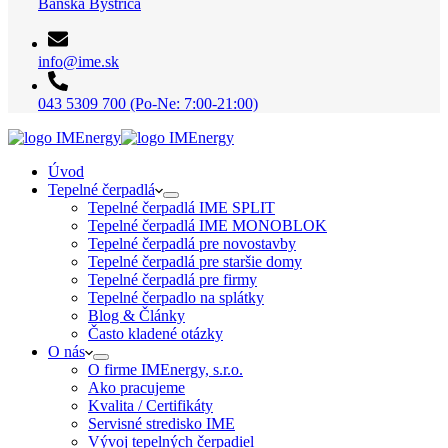
Banská Bystrica
info@ime.sk
043 5309 700 (Po-Ne: 7:00-21:00)
Úvod
Tepelné čerpadlá
Tepelné čerpadlá IME SPLIT
Tepelné čerpadlá IME MONOBLOK
Tepelné čerpadlá pre novostavby
Tepelné čerpadlá pre staršie domy
Tepelné čerpadlá pre firmy
Tepelné čerpadlo na splátky
Blog & Články
Často kladené otázky
O nás
O firme IMEnergy, s.r.o.
Ako pracujeme
Kvalita / Certifikáty
Servisné stredisko IME
Vývoj tepelných čerpadiel