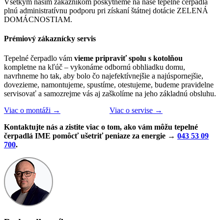
Všetkým našim zákazníkom poskytneme na naše tepelné čerpadlá
plnú administratívnu podporu pri získaní štátnej dotácie ZELENÁ
DOMÁCNOSTIAM.
Prémiový zákaznícky servis
Tepelné čerpadlo vám
vieme pripraviť spolu s kotolňou
kompletne na kľúč – vykonáme odbornú obhliadku domu,
navrhneme ho tak, aby bolo čo najefektívnejšie a najúspornejšie,
dovezieme, namontujeme, spustíme, otestujeme, budeme pravidelne
servisovať a samozrejme vás aj zaškolíme na jeho základnú obsluhu.
Viac o montáži →
Viac o servise →
Kontaktujte nás a zistite viac o tom, ako vám môžu tepelné
čerpadlá IME pomôcť ušetriť peniaze za energie →
043 53 09
700
.