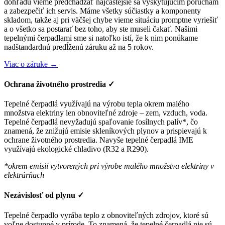
dohľadu vieme predchádzať najčastejšie sa vyskytujúcim poruchám
a zabezpečiť ich servis. Máme všetky súčiastky a komponenty
skladom, takže aj pri väčšej chybe vieme situáciu promptne vyriešiť
a o všetko sa postarať bez toho, aby ste museli čakať. Našimi
tepelnými čerpadlami sme si natoľko istí, že k nim ponúkame
nadštandardnú predĺženú záruku až na 5 rokov.
Viac o záruke →
Ochrana životného prostredia
✓
Tepelné čerpadlá využívajú na výrobu tepla okrem malého
množstva elektriny len obnoviteľné zdroje – zem, vzduch, voda.
Tepelné čerpadlá nevyžadujú spaľovanie fosílnych palív*, čo
znamená, že znižujú emisie skleníkových plynov a prispievajú k
ochrane životného prostredia. Navyše tepelné čerpadlá IME
využívajú ekologické chladivo (R32 a R290).
*okrem emisií vytvorených pri výrobe malého množstva elektriny v
elektrárňach
Nezávislosť od plynu
✓
Tepelné čerpadlo vyrába teplo z obnoviteľných zdrojov, ktoré sú
voľne dostupné v prírode. To znamená, že tepelné čerpadlá nie sú