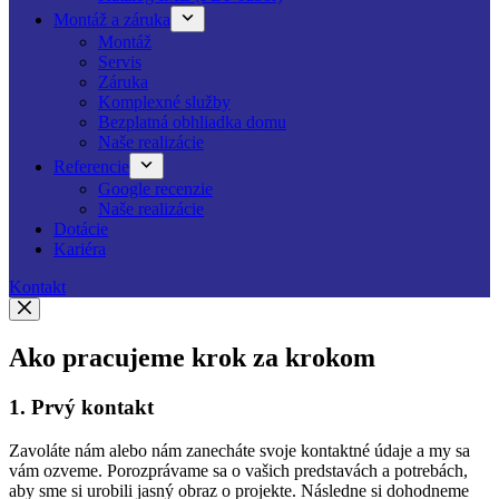
Montáž a záruka
Montáž
Servis
Záruka
Komplexné služby
Bezplatná obhliadka domu
Naše realizácie
Referencie
Google recenzie
Naše realizácie
Dotácie
Kariéra
Kontakt
Ako pracujeme krok za krokom
1. Prvý kontakt
Zavoláte nám alebo nám zanecháte svoje kontaktné údaje a my sa
vám ozveme. Porozprávame sa o vašich predstavách a potrebách,
aby sme si urobili jasný obraz o projekte. Následne si dohodneme