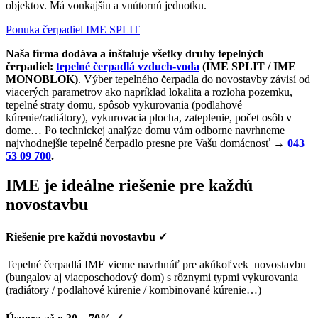
objektov. Má vonkajšiu a vnútornú jednotku.
Ponuka čerpadiel IME SPLIT
Naša firma dodáva a inštaluje všetky druhy tepelných
čerpadiel:
tepelné čerpadlá vzduch-voda
(IME SPLIT / IME
MONOBLOK)
. Výber tepelného čerpadla do novostavby závisí od
viacerých parametrov ako napríklad lokalita a rozloha pozemku,
tepelné straty domu, spôsob vykurovania (podlahové
kúrenie/radiátory), vykurovacia plocha, zateplenie, počet osôb v
dome… Po technickej analýze domu vám odborne navrhneme
najvhodnejšie tepelné čerpadlo presne pre Vašu domácnosť →
043
53 09 700
.
IME je ideálne riešenie pre každú
novostavbu
Riešenie pre každú novostavbu
✓
Tepelné čerpadlá IME vieme navrhnúť pre akúkoľvek novostavbu
(bungalov aj viacposchodový dom) s rôznymi typmi vykurovania
(radiátory / podlahové kúrenie / kombinované kúrenie…)