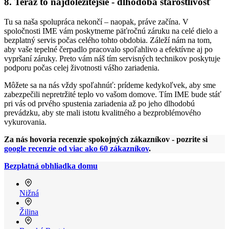
8. Teraz to najdôležitejšie - dlhodobá starostlivosť
Tu sa naša spolupráca nekončí – naopak, práve začína. V
spoločnosti IME vám poskytneme päťročnú záruku na celé dielo a
bezplatný servis počas celého tohto obdobia. Záleží nám na tom,
aby vaše tepelné čerpadlo pracovalo spoľahlivo a efektívne aj po
vypršaní záruky. Preto vám náš tím servisných technikov poskytuje
podporu počas celej životnosti vášho zariadenia.
Môžete sa na nás vždy spoľahnúť: prídeme kedykoľvek, aby sme
zabezpečili nepretržité teplo vo vašom domove. Tím IME bude stáť
pri vás od prvého spustenia zariadenia až po jeho dlhodobú
prevádzku, aby ste mali istotu kvalitného a bezproblémového
vykurovania.
Za nás hovoria recenzie spokojných zákazníkov - pozrite si
google recenzie od viac ako 60 zákazníkov
.
Bezplatná obhliadka domu
Nižná
Žilina