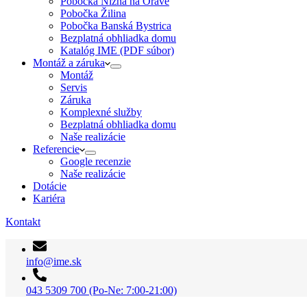
Pobočka Nižná na Orave
Pobočka Žilina
Pobočka Banská Bystrica
Bezplatná obhliadka domu
Katalóg IME (PDF súbor)
Montáž a záruka
Montáž
Servis
Záruka
Komplexné služby
Bezplatná obhliadka domu
Naše realizácie
Referencie
Google recenzie
Naše realizácie
Dotácie
Kariéra
Kontakt
info@ime.sk
043 5309 700 (Po-Ne: 7:00-21:00)