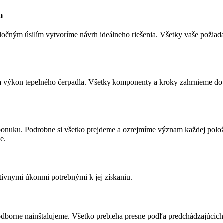
a
ločným úsilím vytvoríme návrh ideálneho riešenia. Všetky vaše požia
 a výkon tepelného čerpadla. Všetky komponenty a kroky zahrnieme do
nuku. Podrobne si všetko prejdeme a ozrejmíme význam každej položky
e.
tívnymi úkonmi potrebnými k jej získaniu.
 odborne nainštalujeme. Všetko prebieha presne podľa predchádzajúcic