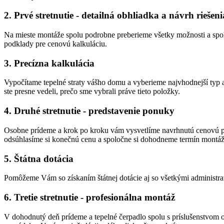
2. Prvé stretnutie - detailná obhliadka a návrh riešeni
Na mieste montáže spolu podrobne preberieme všetky možnosti a spo
podklady pre cenovú kalkuláciu.
3. Precízna kalkulácia
Vypočítame tepelné straty vášho domu a vyberieme najvhodnejší typ
ste presne vedeli, prečo sme vybrali práve tieto položky.
4. Druhé stretnutie - predstavenie ponuky
Osobne prídeme a krok po kroku vám vysvetlíme navrhnutú cenovú po
odsúhlasíme si konečnú cenu a spoločne si dohodneme termín montáž
5. Štátna dotácia
Pomôžeme Vám so získaním štátnej dotácie aj so všetkými administra
6. Tretie stretnutie - profesionálna montáž
V dohodnutý deň prídeme a tepelné čerpadlo spolu s príslušenstvom