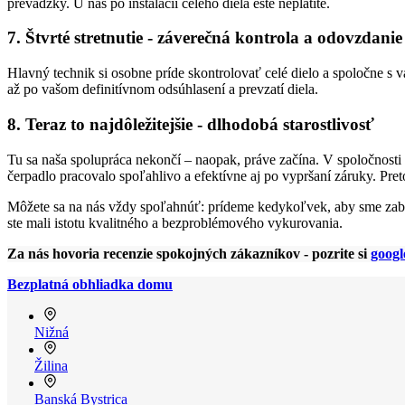
prevádzky. U nás po inštalácii celého diela ešte neplatíte.
7. Štvrté stretnutie - záverečná kontrola a odovzdanie
Hlavný technik si osobne príde skontrolovať celé dielo a spoločne s
až po vašom definitívnom odsúhlasení a prevzatí diela.
8. Teraz to najdôležitejšie - dlhodobá starostlivosť
Tu sa naša spolupráca nekončí – naopak, práve začína. V spoločnosti
čerpadlo pracovalo spoľahlivo a efektívne aj po vypršaní záruky. Pre
Môžete sa na nás vždy spoľahnúť: prídeme kedykoľvek, aby sme zabez
ste mali istotu kvalitného a bezproblémového vykurovania.
Za nás hovoria recenzie spokojných zákazníkov - pozrite si
googl
Bezplatná obhliadka domu
Nižná
Žilina
Banská Bystrica