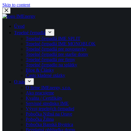
Skip to content
Úvod
Tepelné čerpadlá
Tepelné čerpadlá IME SPLIT
Tepelné čerpadlá IME MONOBLOK
Tepelné čerpadlá pre novostavby
Tepelné čerpadlá pre staršie domy
Tepelné čerpadlá pre firmy
Tepelné čerpadlo na splátky
Blog & Články
Často kladené otázky
O nás
O firme IMEnergy, s.r.o.
Ako pracujeme
Kvalita / Certifikáty
Servisné stredisko IME
Vývoj tepelných čerpadiel
Pobočka Nižná na Orave
Pobočka Žilina
Pobočka Banská Bystrica
Bezplatná obhliadka domu