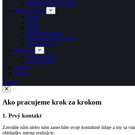
Katalóg IME (PDF súbor)
Montáž a záruka
Montáž
Servis
Záruka
Komplexné služby
Bezplatná obhliadka domu
Naše realizácie
Referencie
Google recenzie
Naše realizácie
Dotácie
Kariéra
Kontakt
Ako pracujeme krok za krokom
1. Prvý kontakt
Zavoláte nám alebo nám zanecháte svoje kontaktné údaje a my sa vám
obhliadky miesta realizácie.