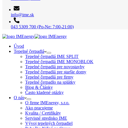
info@ime.sk
043 5309 700 (Po-Ne: 7:00-21:00)
Úvod
Tepelné čerpadlá
Tepelné čerpadlá IME SPLIT
Tepelné čerpadlá IME MONOBLOK
Tepelné čerpadlá pre novostavby
Tepelné čerpadlá pre staršie domy
Tepelné čerpadlá pre firmy
Tepelné čerpadlo na splátky
Blog & Články
Často kladené otázky
O nás
O firme IMEnergy, s.r.o.
Ako pracujeme
Kvalita / Certifikáty
Servisné stredisko IME
Vývoj tepelných čerpadiel