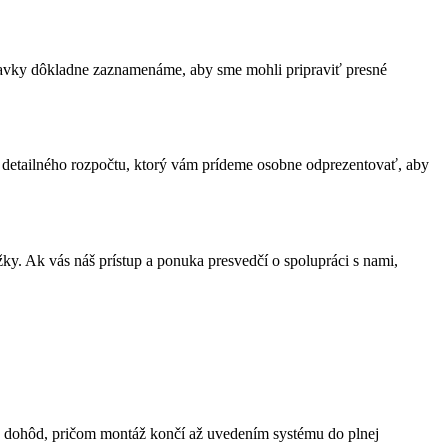
davky dôkladne zaznamenáme, aby sme mohli pripraviť presné
 detailného rozpočtu, ktorý vám prídeme osobne odprezentovať, aby
. Ak vás náš prístup a ponuka presvedčí o spolupráci s nami,
h dohôd, pričom montáž končí až uvedením systému do plnej