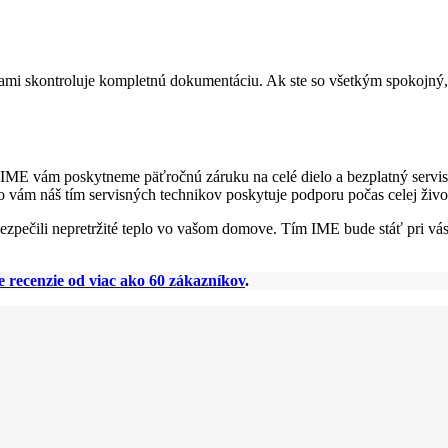
 vami skontroluje kompletnú dokumentáciu. Ak ste so všetkým spokojný,
 IME vám poskytneme päťročnú záruku na celé dielo a bezplatný servis
to vám náš tím servisných technikov poskytuje podporu počas celej živo
pečili nepretržité teplo vo vašom domove. Tím IME bude stáť pri vás
e recenzie od viac ako 60 zákazníkov
.