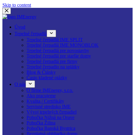
Skip to content
Úvod
Tepelné čerpadlá
Tepelné čerpadlá IME SPLIT
Tepelné čerpadlá IME MONOBLOK
Tepelné čerpadlá pre novostavby
Tepelné čerpadlá pre staršie domy
Tepelné čerpadlá pre firmy
Tepelné čerpadlo na splátky
Blog & Články
Často kladené otázky
O nás
O firme IMEnergy, s.r.o.
Ako pracujeme
Kvalita / Certifikáty
Servisné stredisko IME
Vývoj tepelných čerpadiel
Pobočka Nižná na Orave
Pobočka Žilina
Pobočka Banská Bystrica
Bezplatná obhliadka domu