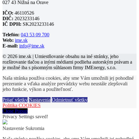
027 43 Nižná na Orave
IČO:
46110526
DIČ:
2023233146
IČ DPH:
SK2023233146
Telefón:
043 53 09 700
Web:
ime.sk
E-mail:
info@ime.sk
© 2026 ime.sk | Umiestňovanie obsahu na iné stránky, jeho
rozširovanie tlačou a inými médiami podlieha autorským právam a
je možné iba s písomným súhlasom firmy IMEnergy, s.r.o.
Naša stránka používa cookies, aby sme Vám umožnili jej pohodlné
prezeranie a vďaka analýze prevádzky webu neustále zlepšovali
jeho funkcie, výkon a použiteľnosť.
Prijať všetky
Nastavenia
Odmietnuť všetky
Politika COOKIES
Close Popup
Privacy Settings saved!
Nastavenie Sukromia
Naša stránka používa cookies, aby sme Vám umožnili jej pohodlné