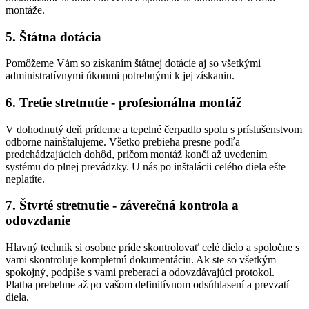
montáže.
5. Štátna dotácia
Pomôžeme Vám so získaním štátnej dotácie aj so všetkými
administratívnymi úkonmi potrebnými k jej získaniu.
6. Tretie stretnutie - profesionálna montáž
V dohodnutý deň prídeme a tepelné čerpadlo spolu s príslušenstvom
odborne nainštalujeme. Všetko prebieha presne podľa
predchádzajúcich dohôd, pričom montáž končí až uvedením
systému do plnej prevádzky. U nás po inštalácii celého diela ešte
neplatíte.
7. Štvrté stretnutie - záverečná kontrola a
odovzdanie
Hlavný technik si osobne príde skontrolovať celé dielo a spoločne s
vami skontroluje kompletnú dokumentáciu. Ak ste so všetkým
spokojný, podpíše s vami preberací a odovzdávajúci protokol.
Platba prebehne až po vašom definitívnom odsúhlasení a prevzatí
diela.