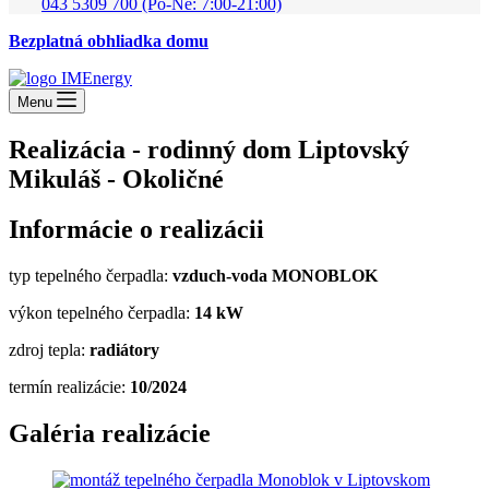
043 5309 700 (Po-Ne: 7:00-21:00)
Bezplatná obhliadka domu
Menu
Realizácia - rodinný dom Liptovský
Mikuláš - Okoličné
Informácie o realizácii
typ tepelného čerpadla:
vzduch-voda MONOBLOK
výkon tepelného čerpadla:
14
kW
zdroj tepla:
radiátory
termín realizácie:
10/2024
Galéria realizácie