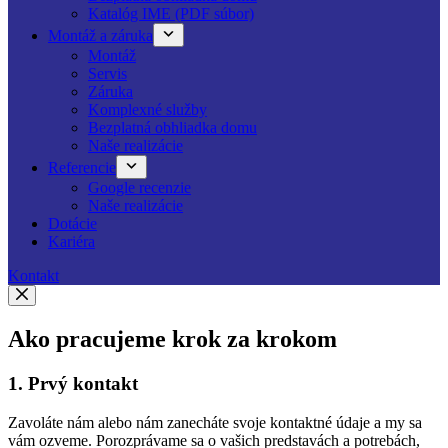
Katalóg IME (PDF súbor)
Montáž a záruka
Montáž
Servis
Záruka
Komplexné služby
Bezplatná obhliadka domu
Naše realizácie
Referencie
Google recenzie
Naše realizácie
Dotácie
Kariéra
Kontakt
Ako pracujeme krok za krokom
1. Prvý kontakt
Zavoláte nám alebo nám zanecháte svoje kontaktné údaje a my sa
vám ozveme. Porozprávame sa o vašich predstavách a potrebách,