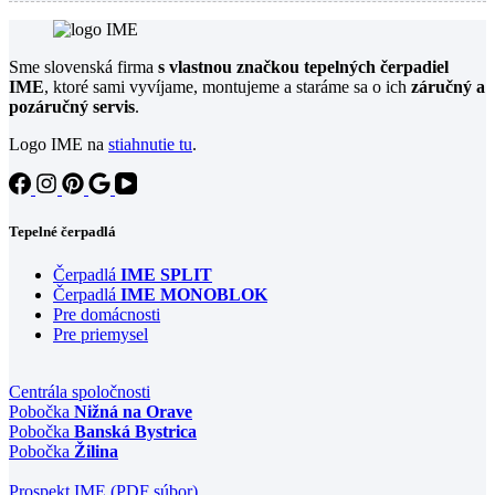
Sme slovenská firma
s vlastnou značkou tepelných čerpadiel
IME
, ktoré sami vyvíjame, montujeme a staráme sa o ich
záručný a
pozáručný servis
.
Logo IME na
stiahnutie tu
.
Tepelné čerpadlá
Čerpadlá
IME SPLIT
Čerpadlá
IME MONOBLOK
Pre domácnosti
Pre priemysel
Centrála spoločnosti
Pobočka
Nižná na Orave
Pobočka
Banská Bystrica
Pobočka
Žilina
Prospekt IME (PDF súbor)