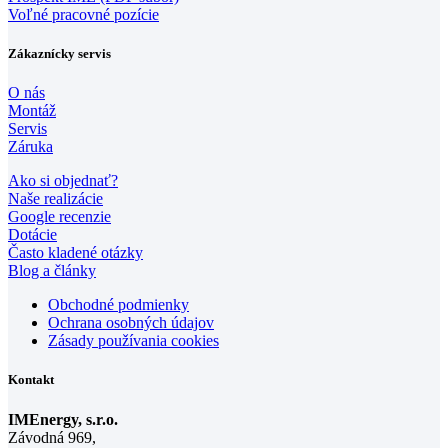
Voľné pracovné pozície
Zákaznícky servis
O nás
Montáž
Servis
Záruka
Ako si objednať?
Naše realizácie
Google recenzie
Dotácie
Často kladené otázky
Blog a články
Obchodné podmienky
Ochrana osobných údajov
Zásady používania cookies
Kontakt
IMEnergy, s.r.o.
Závodná 969,