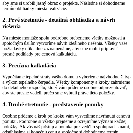
aby sme si urobili jasný obraz o projekte. Následne si dohodneme
termín obhliadky miesta realizácie.
2. Prvé stretnutie - detailná obhliadka a návrh
riešenia
Na mieste montáže spolu podrobne preberieme všetky možnosti a
spoločným úsilím vytvoríme návrh ideálneho riešenia. Všetky vaše
požiadavky dôkladne zaznamenáme, aby sme mohli pripraviť
presné podklady pre cenovú kalkuláciu.
3. Precízna kalkulácia
Vypočítame tepelné straty vášho domu a vyberieme najvhodnejší typ
a výkon tepelného čerpadla. Všetky komponenty a kroky zahrnieme
do detailného rozpočtu, ktorý vám prídeme osobne odprezentovať,
aby ste presne vedeli, prečo sme vybrali práve tieto položky.
4. Druhé stretnutie - predstavenie ponuky
Osobne prídeme a krok po kroku vám vysvetlíme navrhnutú cenovú
ponuku. Podrobne si všetko prejdeme a ozrejmíme význam každej
položky. Ak vás náš prístup a ponuka presvedčí o spolupráci s nami,
odsúhlasíme si konečnú cenu a spoločne si dohodneme termín