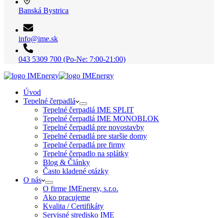
Banská Bystrica
info@ime.sk
043 5309 700 (Po-Ne: 7:00-21:00)
Úvod
Tepelné čerpadlá
Tepelné čerpadlá IME SPLIT
Tepelné čerpadlá IME MONOBLOK
Tepelné čerpadlá pre novostavby
Tepelné čerpadlá pre staršie domy
Tepelné čerpadlá pre firmy
Tepelné čerpadlo na splátky
Blog & Články
Často kladené otázky
O nás
O firme IMEnergy, s.r.o.
Ako pracujeme
Kvalita / Certifikáty
Servisné stredisko IME