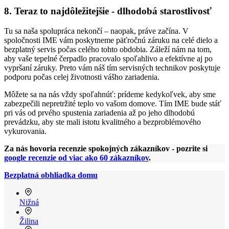
8. Teraz to najdôležitejšie - dlhodobá starostlivosť
Tu sa naša spolupráca nekončí – naopak, práve začína. V
spoločnosti IME vám poskytneme päťročnú záruku na celé dielo a
bezplatný servis počas celého tohto obdobia. Záleží nám na tom,
aby vaše tepelné čerpadlo pracovalo spoľahlivo a efektívne aj po
vypršaní záruky. Preto vám náš tím servisných technikov poskytuje
podporu počas celej životnosti vášho zariadenia.
Môžete sa na nás vždy spoľahnúť: prídeme kedykoľvek, aby sme
zabezpečili nepretržité teplo vo vašom domove. Tím IME bude stáť
pri vás od prvého spustenia zariadenia až po jeho dlhodobú
prevádzku, aby ste mali istotu kvalitného a bezproblémového
vykurovania.
Za nás hovoria recenzie spokojných zákazníkov - pozrite si
google recenzie od viac ako 60 zákazníkov
.
Bezplatná obhliadka domu
Nižná
Žilina