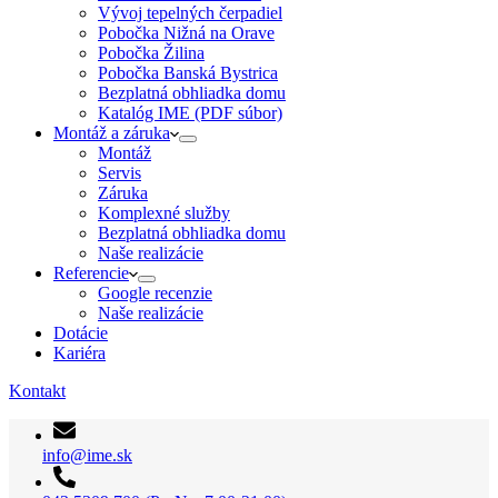
Vývoj tepelných čerpadiel
Pobočka Nižná na Orave
Pobočka Žilina
Pobočka Banská Bystrica
Bezplatná obhliadka domu
Katalóg IME (PDF súbor)
Montáž a záruka
Montáž
Servis
Záruka
Komplexné služby
Bezplatná obhliadka domu
Naše realizácie
Referencie
Google recenzie
Naše realizácie
Dotácie
Kariéra
Kontakt
info@ime.sk