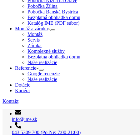
Pobočka Nižná na Orave
Pobočka Žilina
Pobočka Banská Bystrica
Bezplatná obhliadka domu
Katalóg IME (PDF súbor)
Montáž a záruka
Montáž
Servis
Záruka
Komplexné služby
Bezplatná obhliadka domu
Naše realizácie
Referencie
Google recenzie
Naše realizácie
Dotácie
Kariéra
Kontakt
info@ime.sk
043 5309 700 (Po-Ne: 7:00-21:00)