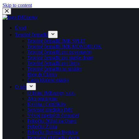
Skip to content
Úvod
Tepelné čerpadlá
Tepelné čerpadlá IME SPLIT
Tepelné čerpadlá IME MONOBLOK
Tepelné čerpadlá pre novostavby
Tepelné čerpadlá pre staršie domy
Tepelné čerpadlá pre firmy
Tepelné čerpadlo na splátky
Blog & Články
Často kladené otázky
O nás
O firme IMEnergy, s.r.o.
Ako pracujeme
Kvalita / Certifikáty
Servisné stredisko IME
Vývoj tepelných čerpadiel
Pobočka Nižná na Orave
Pobočka Žilina
Pobočka Banská Bystrica
Bezplatná obhliadka domu