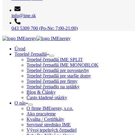
info@ime.sk
043 5309 700 (Po-Ne: 7:00-21:00)
Úvod
Tepelné čerpadlá
Tepelné čerpadlá IME SPLIT
Tepelné čerpadlá IME MONOBLOK
Tepelné čerpadlá pre novostavby
Tepelné čerpadlá pre staršie domy
Tepelné čerpadlá pre firmy
Tepelné čerpadlo na splátky
Blog & Články
Často kladené otázky
O nás
O firme IMEnergy, s.r.o.
Ako pracujeme
Kvalita / Certifikáty
Servisné stredisko IME
Vývoj tepelných čerpadiel