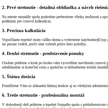
2. Prvé stretnutie - detailná obhliadka a návrh riešeni
Na mieste montáže spolu podrobne preberieme všetky možnosti a spo
podklady pre cenovú kalkuláciu.
3. Precízna kalkulácia
Vypočítame tepelné straty vášho domu a vyberieme najvhodnejší typ
ste presne vedeli, prečo sme vybrali práve tieto položky.
4. Druhé stretnutie - predstavenie ponuky
Osobne prídeme a krok po kroku vám vysvetlíme navrhnutú cenovú po
odsúhlasíme si konečnú cenu a spoločne si dohodneme termín montáž
5. Štátna dotácia
Pomôžeme Vám so získaním štátnej dotácie aj so všetkými administra
6. Tretie stretnutie - profesionálna montáž
V dohodnutý deň prídeme a tepelné čerpadlo spolu s príslušenstvom