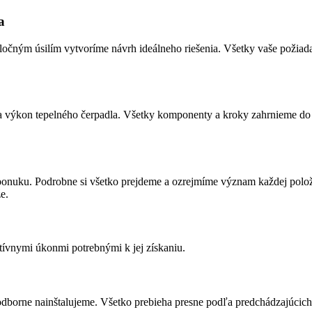
a
ločným úsilím vytvoríme návrh ideálneho riešenia. Všetky vaše požia
 a výkon tepelného čerpadla. Všetky komponenty a kroky zahrnieme do
nuku. Podrobne si všetko prejdeme a ozrejmíme význam každej položky
e.
tívnymi úkonmi potrebnými k jej získaniu.
 odborne nainštalujeme. Všetko prebieha presne podľa predchádzajúcic