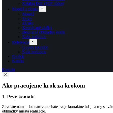
Katalóg IME (PDF súbor)
Montáž a záruka
Montáž
Servis
Záruka
Komplexné služby
Bezplatná obhliadka domu
Naše realizácie
Referencie
Google recenzie
Naše realizácie
Dotácie
Kariéra
Kontakt
Ako pracujeme krok za krokom
1. Prvý kontakt
Zavoláte nám alebo nám zanecháte svoje kontaktné údaje a my sa vám
obhliadky miesta realizácie.