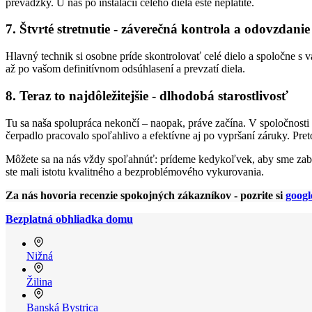
prevádzky. U nás po inštalácii celého diela ešte neplatíte.
7. Štvrté stretnutie - záverečná kontrola a odovzdanie
Hlavný technik si osobne príde skontrolovať celé dielo a spoločne s
až po vašom definitívnom odsúhlasení a prevzatí diela.
8. Teraz to najdôležitejšie - dlhodobá starostlivosť
Tu sa naša spolupráca nekončí – naopak, práve začína. V spoločnosti
čerpadlo pracovalo spoľahlivo a efektívne aj po vypršaní záruky. Pre
Môžete sa na nás vždy spoľahnúť: prídeme kedykoľvek, aby sme zabez
ste mali istotu kvalitného a bezproblémového vykurovania.
Za nás hovoria recenzie spokojných zákazníkov - pozrite si
googl
Bezplatná obhliadka domu
Nižná
Žilina
Banská Bystrica