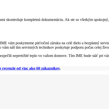
 vami skontroluje kompletnú dokumentáciu. Ak ste so všetkým spokojný,
 IME vám poskytneme päťročnú záruku na celé dielo a bezplatný servis
to vám náš tím servisných technikov poskytuje podporu počas celej živo
pečili nepretržité teplo vo vašom domove. Tím IME bude stáť pri vás
e recenzie od viac ako 60 zákazníkov
.