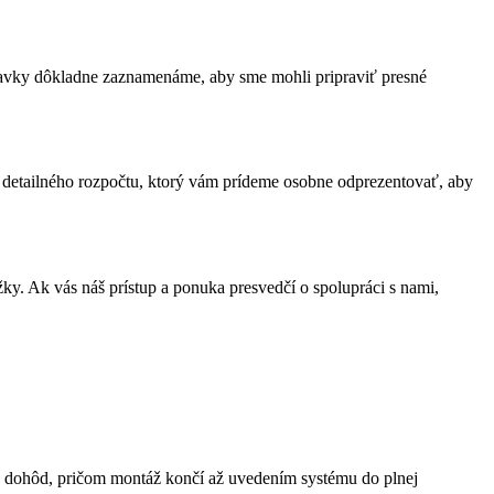
davky dôkladne zaznamenáme, aby sme mohli pripraviť presné
 detailného rozpočtu, ktorý vám prídeme osobne odprezentovať, aby
. Ak vás náš prístup a ponuka presvedčí o spolupráci s nami,
h dohôd, pričom montáž končí až uvedením systému do plnej