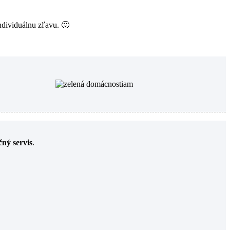
ndividuálnu zľavu. 🙂
ný servis
.