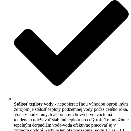
Stálosť teploty vody
- nepopierateľnou výhodou oproti iným
zdrojom je stálosť teploty podzemnej vody počas celého roka.
Voda v podzemných alebo povrchových vrstvách má
tendenciu udržiavať stabilnú teplotu po celý rok. To umožňuje
tepelným čerpadlám voda-voda efektívne pracovať aj v
zimnom období, kedy je teplota podzemnej vody +7 až +10