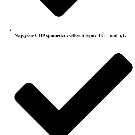
Najvyššie COP spomedzi všetkých typov TČ – nad 5,1.