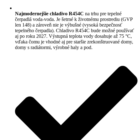
Najmodernejšie chladivo R454C
na trhu pre tepelné
čerpadlá voda-voda. Je šetrné k životnému prostrediu (GVP
len 148) a zároveň nie je výbušné (vysoká bezpečnosť
tepelného čerpadla). Chladivo R454C bude možné používať
aj po roku 2027. Výstupná teplota vody dosahuje až 75 °C,
vďaka čomu je vhodné aj pre staršie zrekonštruované domy,
domy s radiátormi, výrobné haly a pod.