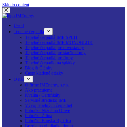
Skip to content
Úvod
Tepelné čerpadlá
Tepelné čerpadlá IME SPLIT
Tepelné čerpadlá IME MONOBLOK
Tepelné čerpadlá pre novostavby
Tepelné čerpadlá pre staršie domy
Tepelné čerpadlá pre firmy
Tepelné čerpadlo na splátky
Blog & Články
Často kladené otázky
O nás
O firme IMEnergy, s.r.o.
Ako pracujeme
Kvalita / Certifikáty
Servisné stredisko IME
Vývoj tepelných čerpadiel
Pobočka Nižná na Orave
Pobočka Žilina
Pobočka Banská Bystrica
Bezplatná obhliadka domu