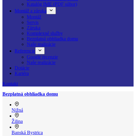
Katalóg IME (PDF súbor)
Montáž a záruka
Montáž
Servis
Záruka
Komplexné služby
Bezplatná obhliadka domu
Naše realizácie
Referencie
Google recenzie
Naše realizácie
Dotácie
Kariéra
Kontakt
Bezplatná obhliadka domu
Nižná
Žilina
Banská Bystrica