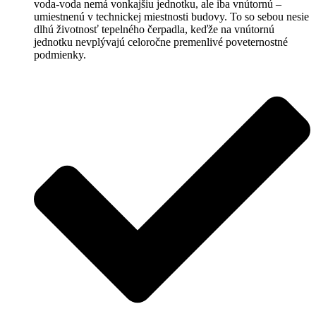
voda-voda nemá vonkajšiu jednotku, ale iba vnútornú –
umiestnenú v technickej miestnosti budovy. To so sebou nesie
dlhú životnosť tepelného čerpadla, keďže na vnútornú
jednotku nevplývajú celoročne premenlivé poveternostné
podmienky.