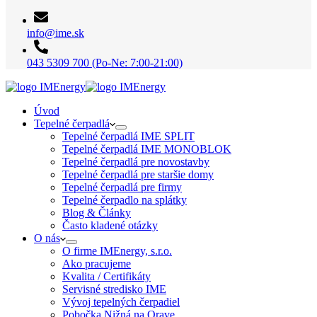
info@ime.sk
043 5309 700 (Po-Ne: 7:00-21:00)
Úvod
Tepelné čerpadlá
Tepelné čerpadlá IME SPLIT
Tepelné čerpadlá IME MONOBLOK
Tepelné čerpadlá pre novostavby
Tepelné čerpadlá pre staršie domy
Tepelné čerpadlá pre firmy
Tepelné čerpadlo na splátky
Blog & Články
Často kladené otázky
O nás
O firme IMEnergy, s.r.o.
Ako pracujeme
Kvalita / Certifikáty
Servisné stredisko IME
Vývoj tepelných čerpadiel
Pobočka Nižná na Orave