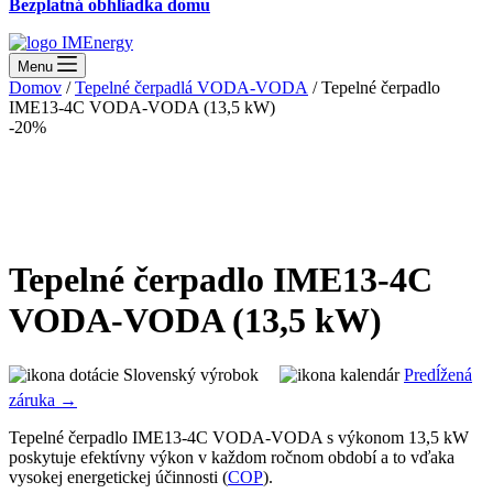
Bezplatná obhliadka domu
Menu
Domov
/
Tepelné čerpadlá VODA-VODA
/ Tepelné čerpadlo
IME13-4C VODA-VODA (13,5 kW)
-20%
Tepelné čerpadlo IME13-4C
VODA-VODA (13,5 kW)
Slovenský výrobok
Predĺžená
záruka →
Tepelné čerpadlo IME13-4C VODA-VODA s výkonom 13,5 kW
poskytuje efektívny výkon v každom ročnom období a to vďaka
vysokej energetickej účinnosti (
COP
).