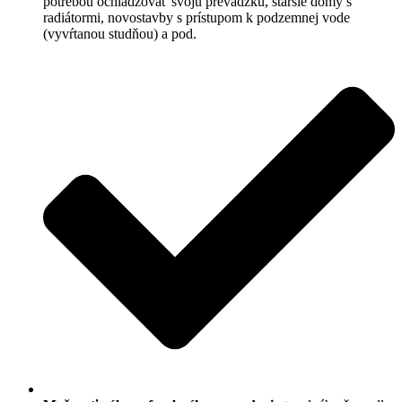
potrebou ochladzovať svoju prevádzku, staršie domy s
radiátormi, novostavby s prístupom k podzemnej vode
(vyvŕtanou studňou) a pod.