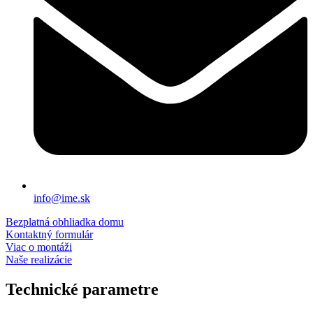
info@ime.sk
Bezplatná obhliadka domu
Kontaktný formulár
Viac o montáži
Naše realizácie
Technické parametre