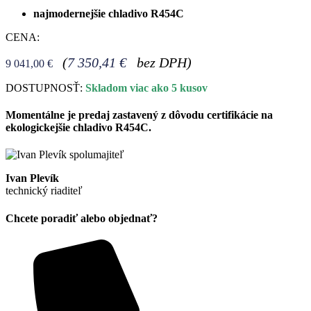
najmodernejšie chladivo R454C
CENA:
(
7 350,41
€
bez DPH)
9 041,00
€
DOSTUPNOSŤ:
Skladom viac ako 5 kusov
Momentálne je predaj zastavený z dôvodu certifikácie na
ekologickejšie chladivo R454C.
Ivan Plevík
technický riaditeľ
Chcete poradiť alebo objednať?