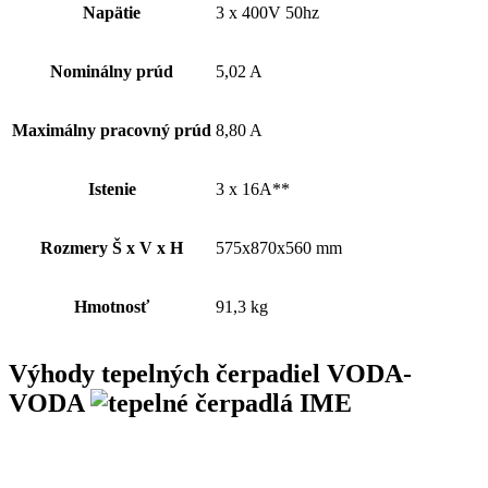
Napätie
3 x 400V 50hz
Nominálny prúd
5,02 A
Maximálny pracovný prúd
8,80 A
Istenie
3 x 16A**
Rozmery Š x V x H
575x870x560 mm
Hmotnosť
91,3 kg
Výhody tepelných čerpadiel VODA-
VODA