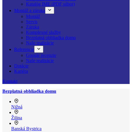
Katalóg IME (PDF súbor)
Montáž a záruka
Montáž
Servis
Záruka
Komplexné služby
Bezplatná obhliadka domu
Naše realizácie
Referencie
Google recenzie
Naše realizácie
Dotácie
Kariéra
Kontakt
Bezplatná obhliadka domu
Nižná
Žilina
Banská Bystrica