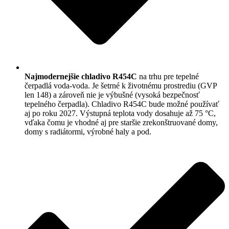
Najmodernejšie chladivo R454C
na trhu pre tepelné
čerpadlá voda-voda. Je šetrné k životnému prostrediu (GVP
len 148) a zároveň nie je výbušné (vysoká bezpečnosť
tepelného čerpadla). Chladivo R454C bude možné používať
aj po roku 2027. Výstupná teplota vody dosahuje až 75 °C,
vďaka čomu je vhodné aj pre staršie zrekonštruované domy,
domy s radiátormi, výrobné haly a pod.