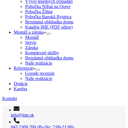
Vývoj tepelných čerpadiel
Pobočka Nižná na Orave
Pobočka Žilina
Pobočka Banská Bystrica
Bezplatná obhliadka domu
Katalóg IME (PDF súbor)
Montáž a záruka
Montáž
Servis
Záruka
Komplexné služby
Bezplatná obhliadka domu
Naše realizácie
Referencie
Google recenzie
Naše realizácie
Dotácie
Kariéra
Kontakt
info@ime.sk
043 5309 700 (Po-Ne: 7:00-21:00)