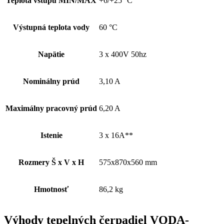
Teplota vstupu MIN/MAX
+6/+25 °C
Výstupná teplota vody
60 °C
Napätie
3 x 400V 50hz
Nominálny prúd
3,10 A
Maximálny pracovný prúd
6,20 A
Istenie
3 x 16A**
Rozmery Š x V x H
575x870x560 mm
Hmotnosť
86,2 kg
Výhody tepelných čerpadiel VODA-