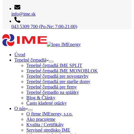
info@ime.sk
043 5309 700 (Po-Ne: 7:00-21:00)
Úvod
Tepelné čerpadlá
Tepelné čerpadlá IME SPLIT
Tepelné čerpadlá IME MONOBLOK
Tepelné čerpadlá pre novostavby
Tepelné čerpadlá pre staršie domy
Tepelné čerpadlá pre firmy
Tepelné čerpadlo na splátky
Blog & Články
Často kladené otázky
O nás
O firme IMEnergy, s.r.o.
Ako pracujeme
Kvalita / Certifikáty
Servisné stredisko IME