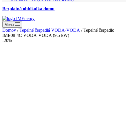
Bezplatná obhliadka domu
Menu
Domov
/
Tepelné čerpadlá VODA-VODA
/ Tepelné čerpadlo
IME08-4C VODA-VODA (9,5 kW)
-20%