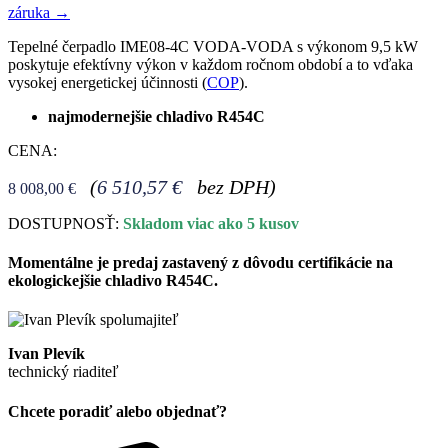
záruka →
Tepelné čerpadlo IME08-4C VODA-VODA s výkonom 9,5 kW
poskytuje efektívny výkon v každom ročnom období a to vďaka
vysokej energetickej účinnosti (
COP
).
najmodernejšie chladivo R454C
CENA:
(
6 510,57
€
bez DPH)
8 008,00
€
DOSTUPNOSŤ:
Skladom viac ako 5 kusov
Momentálne je predaj zastavený z dôvodu certifikácie na
ekologickejšie chladivo R454C.
Ivan Plevík
technický riaditeľ
Chcete poradiť alebo objednať?