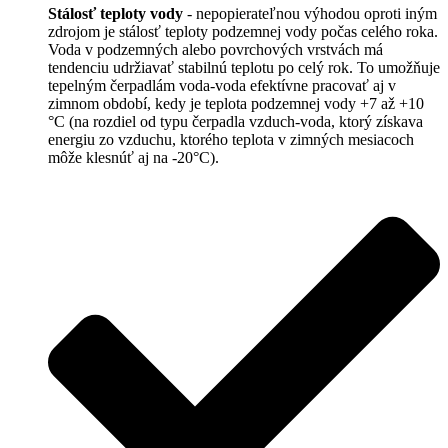
Stálosť teploty vody
- nepopierateľnou výhodou oproti iným
zdrojom je stálosť teploty podzemnej vody počas celého roka.
Voda v podzemných alebo povrchových vrstvách má
tendenciu udržiavať stabilnú teplotu po celý rok. To umožňuje
tepelným čerpadlám voda-voda efektívne pracovať aj v
zimnom období, kedy je teplota podzemnej vody +7 až +10
°C (na rozdiel od typu čerpadla vzduch-voda, ktorý získava
energiu zo vzduchu, ktorého teplota v zimných mesiacoch
môže klesnúť aj na -20°C).