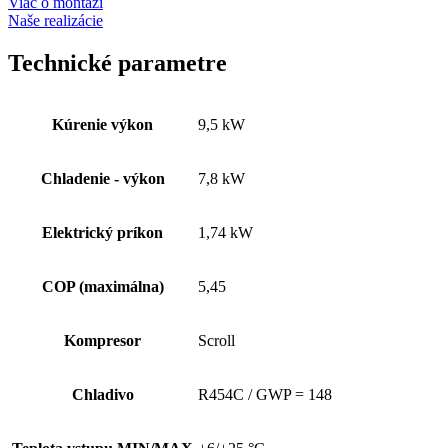
Viac o montáži
Naše realizácie
Technické parametre
Kúrenie výkon
9,5 kW
Chladenie - výkon
7,8 kW
Elektrický príkon
1,74 kW
COP (maximálna)
5,45
Kompresor
Scroll
Chladivo
R454C / GWP = 148