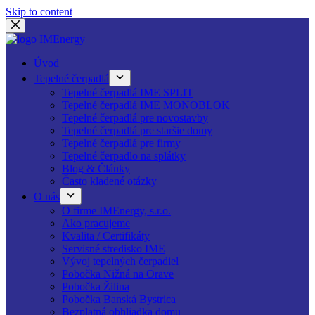
Skip to content
Úvod
Tepelné čerpadlá
Tepelné čerpadlá IME SPLIT
Tepelné čerpadlá IME MONOBLOK
Tepelné čerpadlá pre novostavby
Tepelné čerpadlá pre staršie domy
Tepelné čerpadlá pre firmy
Tepelné čerpadlo na splátky
Blog & Články
Často kladené otázky
O nás
O firme IMEnergy, s.r.o.
Ako pracujeme
Kvalita / Certifikáty
Servisné stredisko IME
Vývoj tepelných čerpadiel
Pobočka Nižná na Orave
Pobočka Žilina
Pobočka Banská Bystrica
Bezplatná obhliadka domu